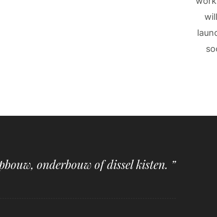
work
wil
laun
so
pbouw, onderbouw of dissel kisten. ”