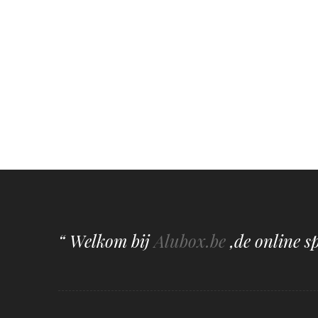
“ Welkom bij
Alubox.be
,de online s