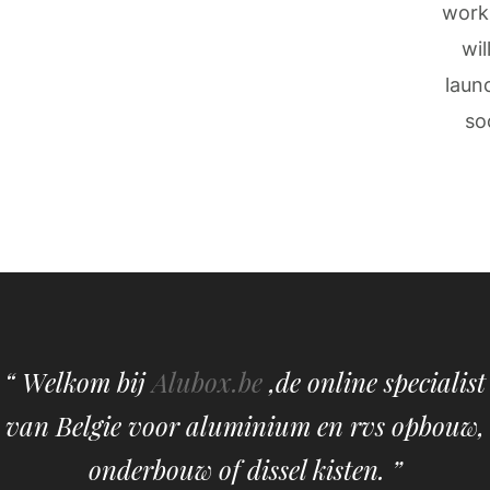
work
wil
laun
so
“ Welkom bij
Alubox.be
,de online specialist
van Belgie voor aluminium en rvs opbouw,
onderbouw of dissel kisten. ”