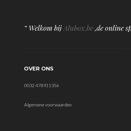
“ Welkom bij
Alubox.be
,de online s
OVER ONS
0032 478911356
Algemene voorwaarden