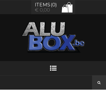
ITEMS
(0)
€
0,00