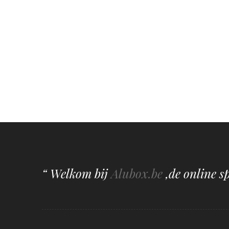
“ Welkom bij
Alubox.be
,de online s