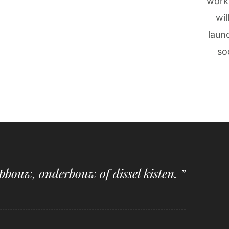
work
wil
laun
so
pbouw, onderbouw of dissel kisten. ”