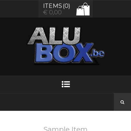
ITEMS
(0)
€
0,00
Sample Item