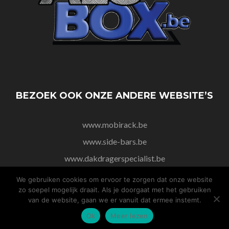
BEZOEK OOK ONZE ANDERE WEBSITE’S
www.mobirack.be
www.side-bars.be
www.dakdragerspecialist.be
We gebruiken cookies om ervoor te zorgen dat onze website
zo soepel mogelijk draait. Als je doorgaat met het gebruiken
van de website, gaan we er vanuit dat ermee instemt.
Ok
Meer lezen
copyright2017©Rijcken