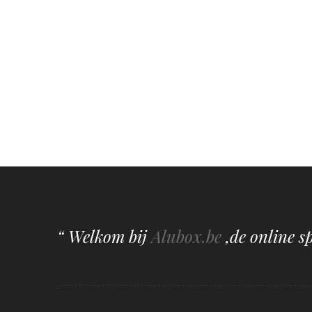
“ Welkom bij
Alubox.be
,de online s