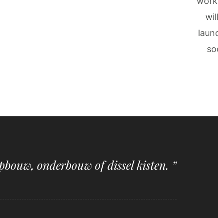
work
wil
laun
so
pbouw, onderbouw of dissel kisten. ”