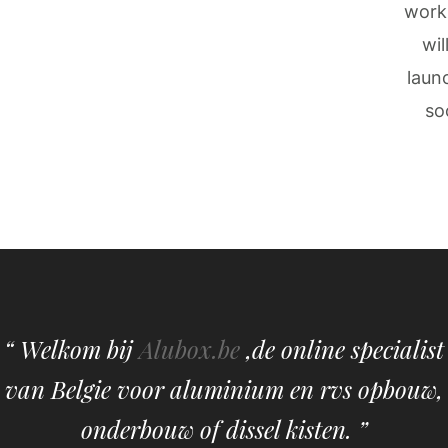
work
wil
laun
so
“ Welkom bij
Alubox.be
,de online specialist
van Belgie voor aluminium en rvs opbouw,
onderbouw of dissel kisten. ”