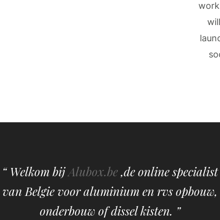
work
wil
laun
so
“ Welkom bij
Alubox.be
,de online specialist
van Belgie voor aluminium en rvs opbouw,
onderbouw of dissel kisten. ”