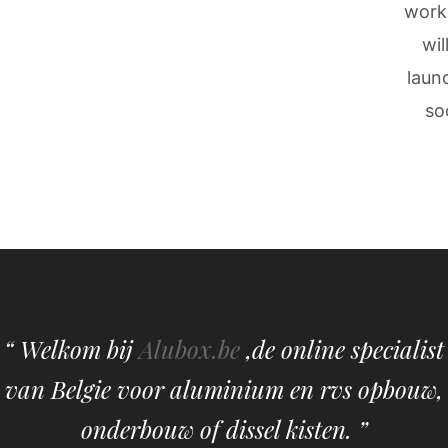
work
wil
laun
so
“ Welkom bij
Alubox.be
,de online specialist
van Belgie voor aluminium en rvs opbouw,
onderbouw of dissel kisten. ”