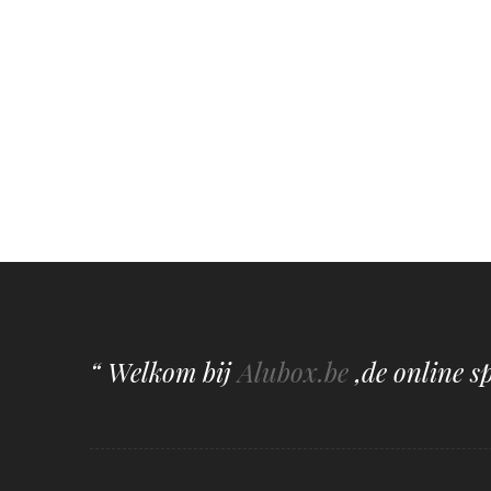
“ Welkom bij
Alubox.be
,de online s