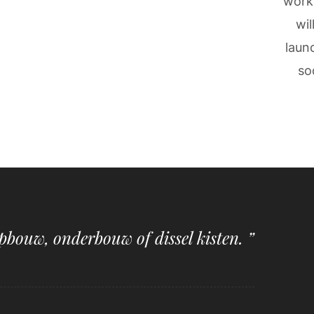
work
wil
laun
so
pbouw, onderbouw of dissel kisten. ”