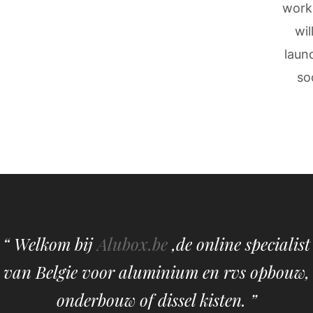
work
wil
laun
so
“ Welkom bij
Alubox.be
,de online specialist
van Belgie voor aluminium en rvs opbouw,
onderbouw of dissel kisten. ”