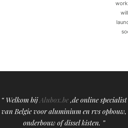
work
wil
laun
so
“ Welkom bij
Alubox.be
,de online specialist
van Belgie voor aluminium en rvs opbouw,
onderbouw of dissel kisten. ”