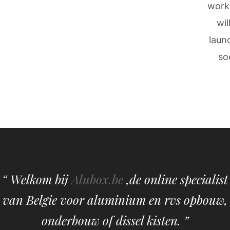
work
wil
laun
so
“ Welkom bij
Alubox.be
,de online specialist
van Belgie voor aluminium en rvs opbouw,
onderbouw of dissel kisten. ”