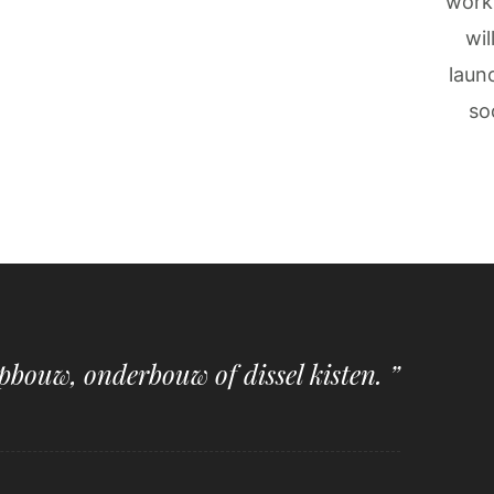
work
wil
laun
so
pbouw, onderbouw of dissel kisten. ”