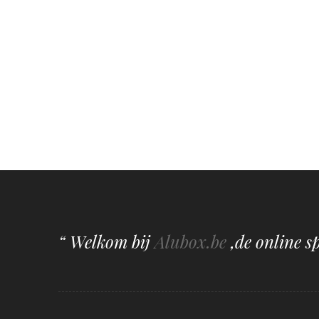
“ Welkom bij
Alubox.be
,de online s