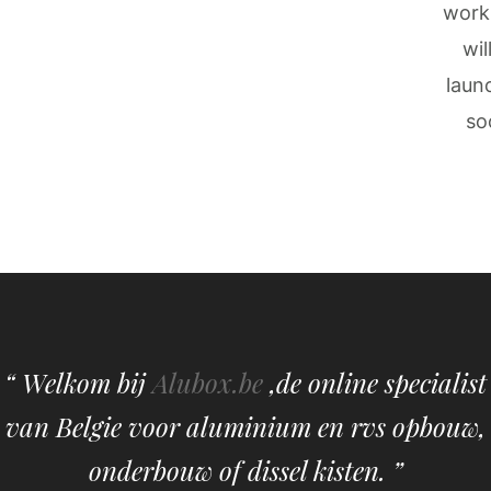
work
wil
laun
so
“ Welkom bij
Alubox.be
,de online specialist
van Belgie voor aluminium en rvs opbouw,
onderbouw of dissel kisten. ”