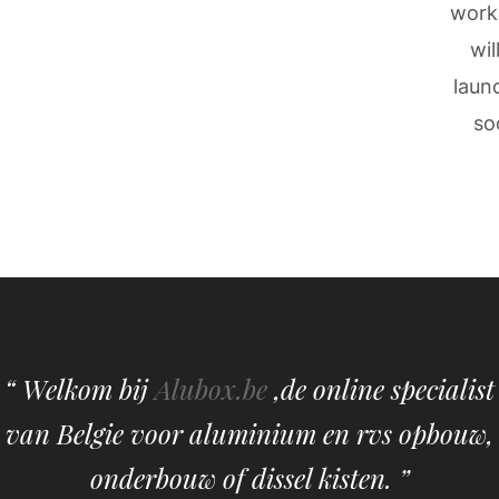
work
wil
laun
so
“ Welkom bij
Alubox.be
,de online specialist
van Belgie voor aluminium en rvs opbouw,
onderbouw of dissel kisten. ”