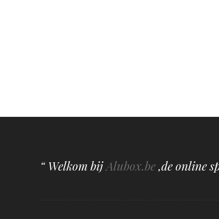
“ Welkom bij
Alubox.be
,de online s