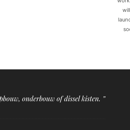
work
wil
laun
so
pbouw, onderbouw of dissel kisten. ”