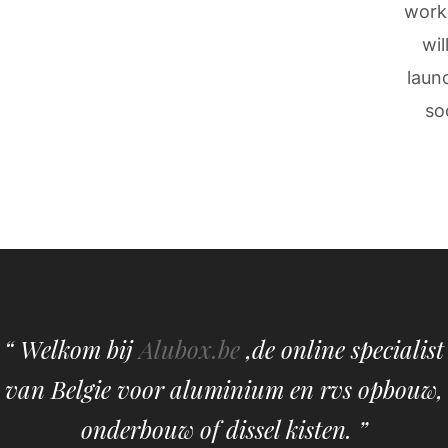
work
wil
laun
so
“ Welkom bij
Alubox.be
,de online specialist
van Belgie voor aluminium en rvs opbouw,
onderbouw of dissel kisten. ”