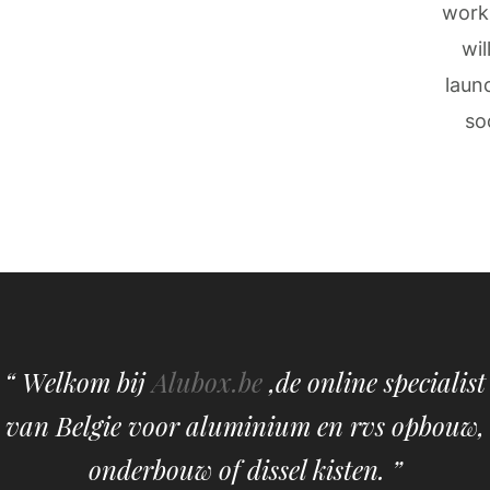
work
wil
laun
so
“ Welkom bij
Alubox.be
,de online specialist
van Belgie voor aluminium en rvs opbouw,
onderbouw of dissel kisten. ”