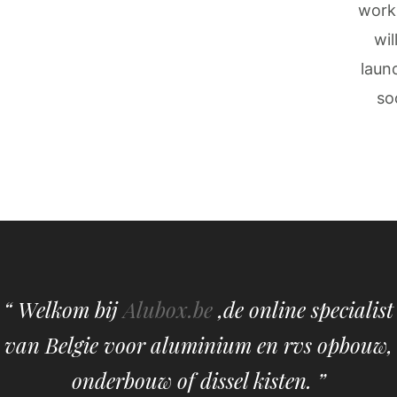
work
wil
laun
so
“ Welkom bij
Alubox.be
,de online specialist
van Belgie voor aluminium en rvs opbouw,
onderbouw of dissel kisten. ”