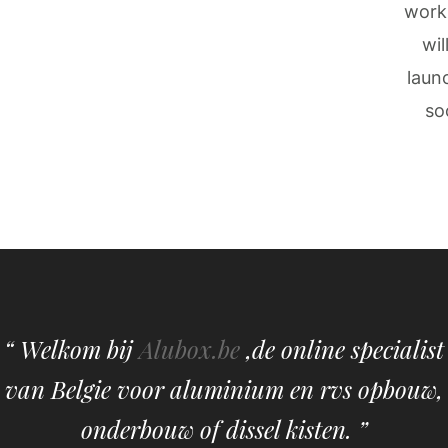
work
wil
laun
so
“ Welkom bij
Alubox.be
,de online specialist
van Belgie voor aluminium en rvs opbouw,
onderbouw of dissel kisten. ”