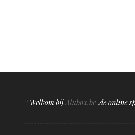
“ Welkom bij
Alubox.be
,de online s