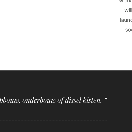
work
wil
laun
so
pbouw, onderbouw of dissel kisten. ”