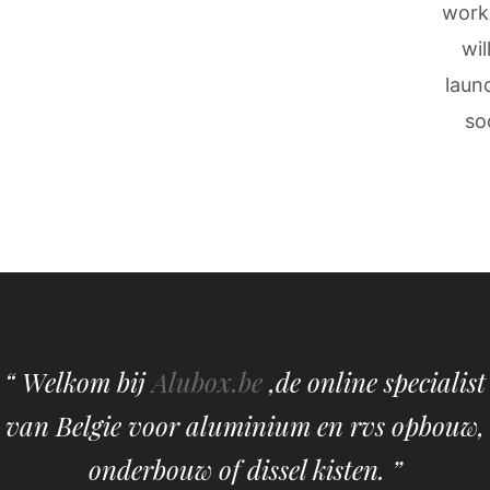
work
wil
laun
so
“ Welkom bij
Alubox.be
,de online specialist
van Belgie voor aluminium en rvs opbouw,
onderbouw of dissel kisten. ”