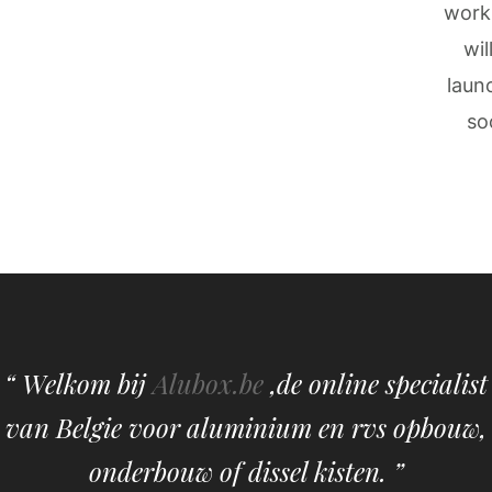
work
wil
laun
so
“ Welkom bij
Alubox.be
,de online specialist
van Belgie voor aluminium en rvs opbouw,
onderbouw of dissel kisten. ”