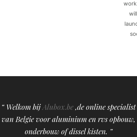
work
wil
laun
so
“ Welkom bij
Alubox.be
,de online specialist
van Belgie voor aluminium en rvs opbouw,
onderbouw of dissel kisten. ”