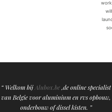
work
wil
laun
so
“ Welkom bij
Alubox.be
,de online specialist
van Belgie voor aluminium en rvs opbouw,
onderbouw of dissel kisten. ”