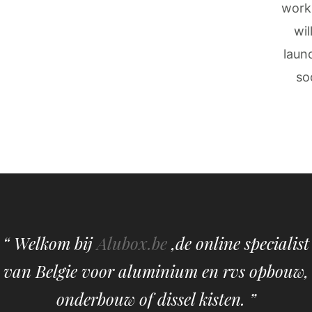
work
wil
laun
so
“ Welkom bij
Alubox.be
,de online specialist
van Belgie voor aluminium en rvs opbouw,
onderbouw of dissel kisten. ”