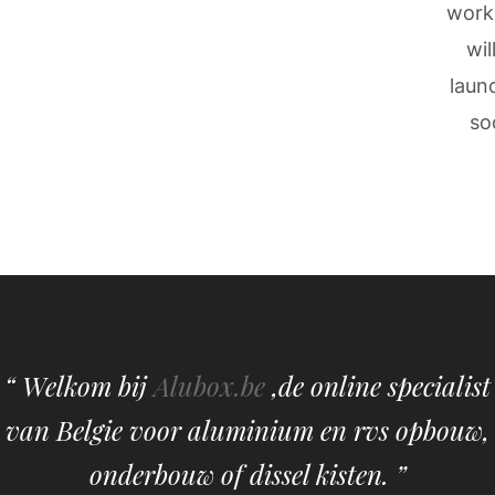
work
wil
laun
so
“ Welkom bij
Alubox.be
,de online specialist
van Belgie voor aluminium en rvs opbouw,
onderbouw of dissel kisten. ”