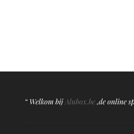
“ Welkom bij
Alubox.be
,de online s