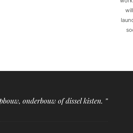
work
wil
laun
so
pbouw, onderbouw of dissel kisten. ”