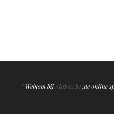
“ Welkom bij
Alubox.be
,de online s