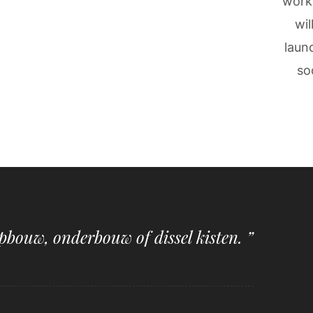
work
wil
laun
so
pbouw, onderbouw of dissel kisten. ”