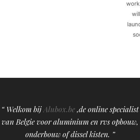
work
wil
laun
so
“ Welkom bij
Alubox.be
,de online specialist
van Belgie voor aluminium en rvs opbouw,
onderbouw of dissel kisten. ”