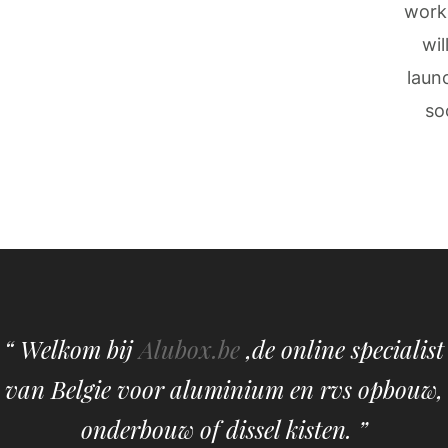
work
wil
laun
so
“ Welkom bij
Alubox.be
,de online specialist
van Belgie voor aluminium en rvs opbouw,
onderbouw of dissel kisten. ”