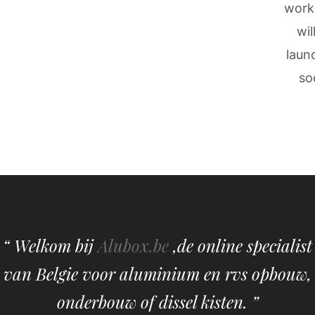
work
wil
laun
so
“ Welkom bij
Alubox.be
,de online specialist
van Belgie voor aluminium en rvs opbouw,
onderbouw of dissel kisten. ”