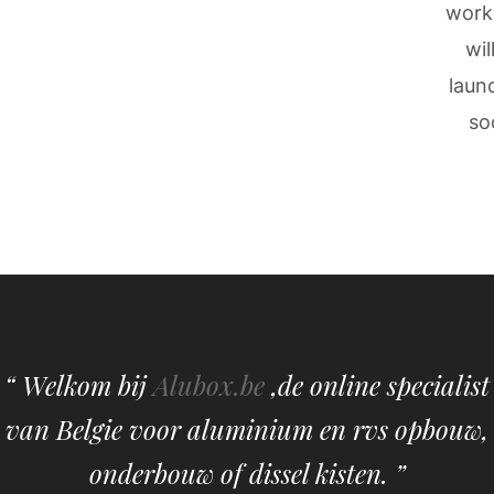
work
wil
laun
so
“ Welkom bij
Alubox.be
,de online specialist
van Belgie voor aluminium en rvs opbouw,
onderbouw of dissel kisten. ”