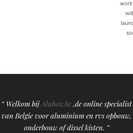
work
wil
laun
so
“ Welkom bij
Alubox.be
,de online specialist
van Belgie voor aluminium en rvs opbouw,
onderbouw of dissel kisten. ”