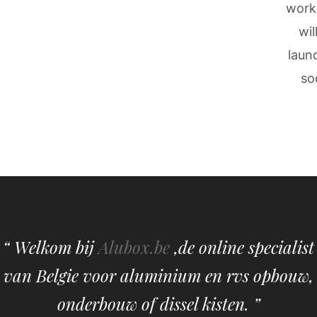
work
wil
laun
so
“ Welkom bij
Alubox.be
,de online specialist
van Belgie voor aluminium en rvs opbouw,
onderbouw of dissel kisten. ”